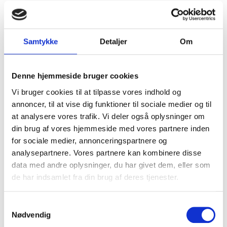
star
star
star
star
star
"Jeg har fået min livsglæde tilbage efter jeg
Samtykke
Detaljer
Om
fik mine nye apparater. Servicen er helt i top,
og det føles meget trygt"
Denne hjemmeside bruger cookies
BIRTE NIELSEN
Vi bruger cookies til at tilpasse vores indhold og
81 ÅR, BOGENSE
annoncer, til at vise dig funktioner til sociale medier og til
at analysere vores trafik. Vi deler også oplysninger om
din brug af vores hjemmeside med vores partnere inden
star
star
star
star
star
for sociale medier, annonceringspartnere og
analysepartnere. Vores partnere kan kombinere disse
"Meget professionelt. De tog sig god tid til at
data med andre oplysninger, du har givet dem, eller som
forklare alt, og jeg følte mig aldrig presset til
de har indsamlet fra din brug af deres tjenester.
at købe noget."
Samtykkevalg
Nødvendig
INGER SØRENSEN