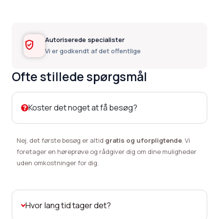
Autoriserede specialister
verified_user
Vi er godkendt af det offentlige
Ofte stillede spørgsmål
Koster det noget at få besøg?
Nej, det første besøg er altid
gratis og uforpligtende
. Vi
foretager en høreprøve og rådgiver dig om dine muligheder
uden omkostninger for dig.
Hvor lang tid tager det?