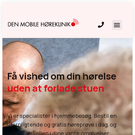
Få vished om din hørelse
uden at forlade stuen
Vi er specialister i hjemmebesøg. Bestil en
uforpligtende og gratis høreprøve i dag, og
oplev forskellen i dine vante omgivelser.