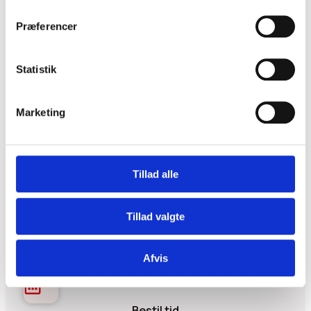
68 ÅR, FREDERICIA
Præferencer
Statistik
Marketing
PROCESSEN
Sådan får du bedre hørelse
Tillad alle
Vi har gjort det så nemt som muligt for dig. Ingen
ventetid, ingen transport.
Tillad valgte
Afvis
Bestil tid