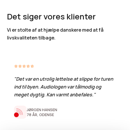
Det siger vores klienter
Vi er stolte af at hjælpe danskere med at få
livskvaliteten tilbage.
star
star
star
star
star
"Det var en utrolig lettelse at slippe for turen
ind til byen. Audiologen var tålmodig og
meget dygtig. Kan varmt anbefales."
JØRGEN HANSEN
78 ÅR, ODENSE​