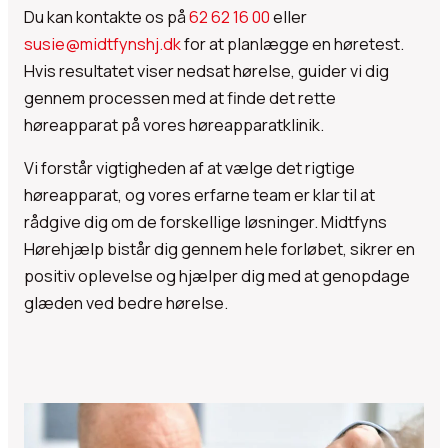
Du kan kontakte os på
62 62 16 00
eller
susie@midtfynshj.dk
for at planlægge en høretest.
Hvis resultatet viser nedsat hørelse, guider vi dig
gennem processen med at finde det rette
høreapparat på vores høreapparatklinik.
Vi forstår vigtigheden af at vælge det rigtige
høreapparat, og vores erfarne team er klar til at
rådgive dig om de forskellige løsninger. Midtfyns
Hørehjælp bistår dig gennem hele forløbet, sikrer en
positiv oplevelse og hjælper dig med at genopdage
glæden ved bedre hørelse.