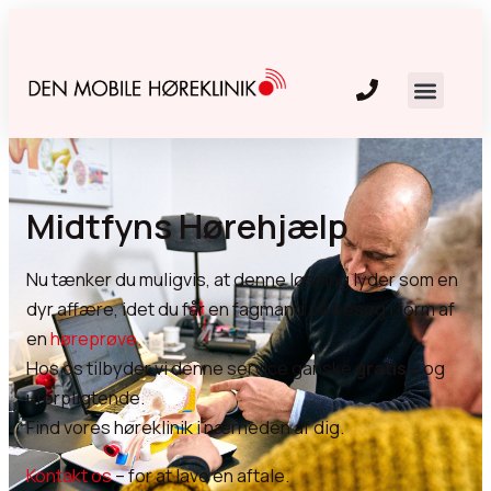
Midtfyns Hørehjælp
Nu tænker du muligvis, at denne løsning lyder som en
dyr affære, idet du får en fagmand på besøg i form af
en
høreprøve.
Hos os tilbyder vi denne service ganske
gratis
– og
uforpligtende.
Find vores høreklinik i nærheden af dig.
Kontakt os
– for at lave en aftale.