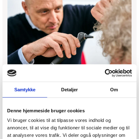
Samtykke
Detaljer
Om
MidtFyns Hørehjælp giver dig
hørelsen igen
Denne hjemmeside bruger cookies
Vi bruger cookies til at tilpasse vores indhold og
Det første skridt på vejen mod en forbedret hørelse
annoncer, til at vise dig funktioner til sociale medier og til
at analysere vores trafik. Vi deler også oplysninger om
og en bedre lytte oplevelse er at bestille en høretest